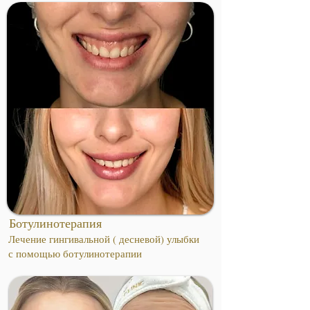
Ботулинотерапия
Лечение гингивальной ( десневой) улыбки
с помощью ботулинотерапии